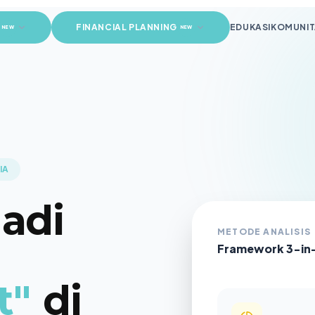
FINANCIAL PLANNING
EDUKASI
KOMUNIT
NEW
NEW
IA
Jadi
METODE ANALISIS
Framework 3-in
t"
di