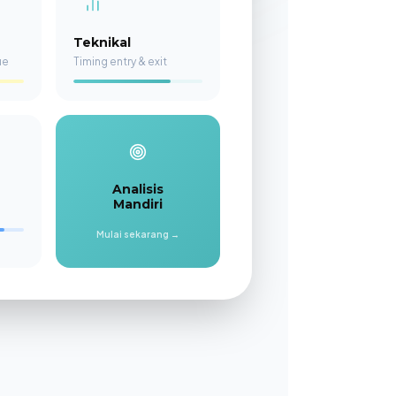
Teknikal
ue
Timing entry & exit
Analisis
Mandiri
Mulai sekarang →