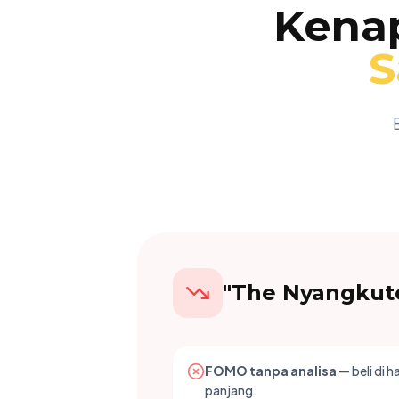
Kenap
S
"The Nyangkut
FOMO tanpa analisa
— beli di 
panjang.