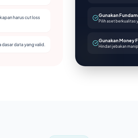
Gunakan Fundam
kapan harus cut loss
Pilih aset berkualitas
Gunakan Money 
 dasar data yang valid.
Hindari jebakan manip