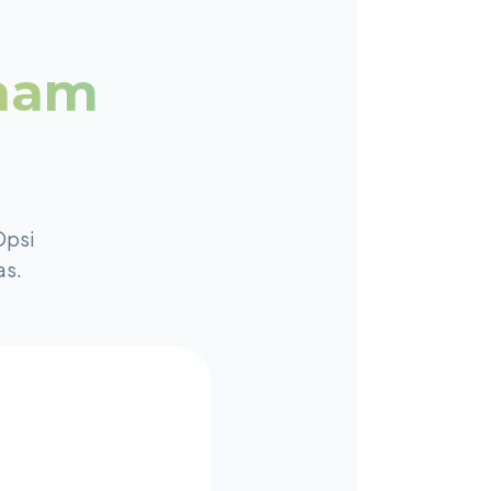
aham
Opsi
as.