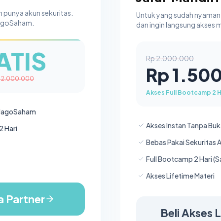
 punya akun sekuritas.
Untuk yang sudah nyaman 
JagoSaham.
dan ingin langsung akses m
ATIS
Rp 2.000.000
Rp 1.50
 2.000.000
Akses Full Bootcamp 2 H
r JagoSaham
Akses Instan Tanpa Buk
2 Hari
Bebas Pakai Sekuritas
Full Bootcamp 2 Hari (
Akses Lifetime Materi
a Partner
Beli Akses