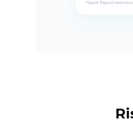
*Syarat: Deposit awal sesu
Ri