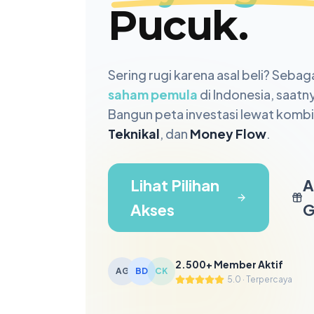
Pucuk.
Sering rugi karena asal beli? Sebag
saham pemula
di Indonesia, saat
Bangun peta investasi lewat komb
Teknikal
, dan
Money Flow
.
Lihat Pilihan
A
Akses
G
2.500+ Member Aktif
AG
BD
CK
5.0 · Terpercaya