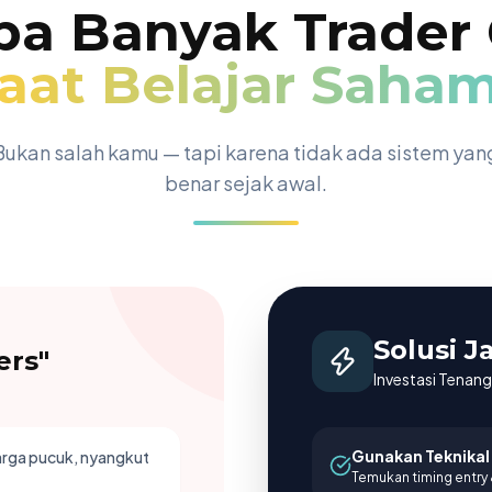
a Banyak Trader
aat Belajar Saha
Bukan salah kamu — tapi karena tidak ada sistem yan
benar sejak awal.
Solusi 
ers"
Investasi Tenan
Gunakan Teknikal
harga pucuk, nyangkut
Temukan timing entry &