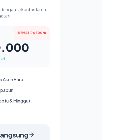
dengan sekuritas lama
ateri.
HEMAT Rp 500rb
0.000
ari
a Akun Baru
 Apapun
Sabtu & Minggu)
 Langsung