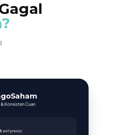
 Gagal
m?
g
JagoSaham
g & Konsisten Cuan
 exit presisi