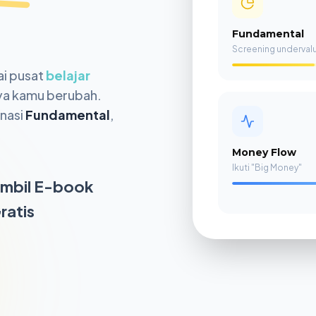
Fundamental
Screening underval
ai pusat
belajar
nya kamu berubah.
inasi
Fundamental
,
Money Flow
Ikuti "Big Money"
mbil E-book
ratis