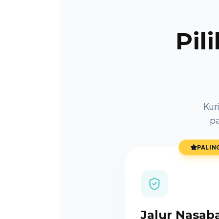
Pil
Kur
pa
PALIN
Jalur Nasab