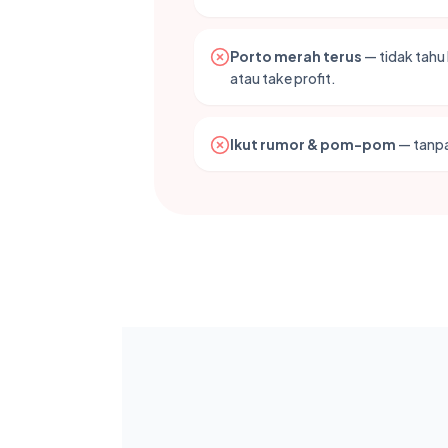
Porto merah terus
— tidak tahu 
atau take profit.
Ikut rumor & pom-pom
— tanpa