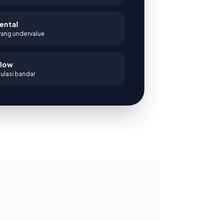
ental
 yang undervalue
Flow
ulasi bandar