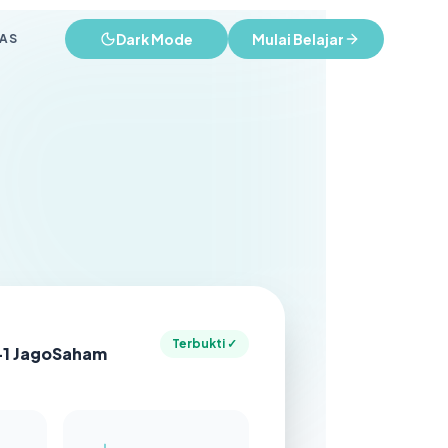
Dark Mode
Mulai Belajar
AS
Terbukti ✓
-1 JagoSaham