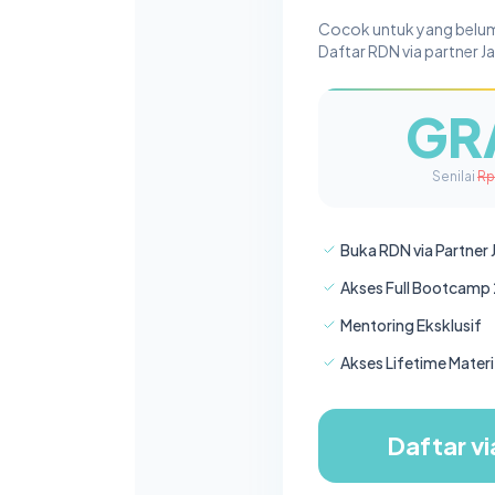
Cocok untuk yang belum
Daftar RDN via partner 
GR
Senilai
Rp
Buka RDN via Partne
Akses Full Bootcamp 
Mentoring Eksklusif
Akses Lifetime Materi
Daftar vi