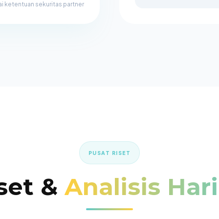
ai ketentuan sekuritas partner
PUSAT RISET
set &
Analisis Har