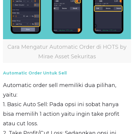
Cara Mengatur Automatic Order di HOTS by
Mirae Asset Sekuritas
Automatic Order Untuk Sell
Automatic order sell memiliki dua pilihan,
yaitu:
1. Basic Auto Sell: Pada opsi ini sobat hanya
bisa memilih 1 action yaitu ingin take profit
atau cut loss.
2. Take Profit/Cut Loss: Sedangkan opsi ini