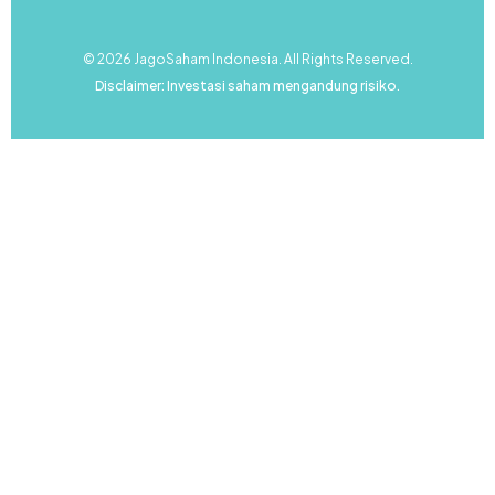
© 2026 JagoSaham Indonesia. All Rights Reserved.
Disclaimer: Investasi saham mengandung risiko.