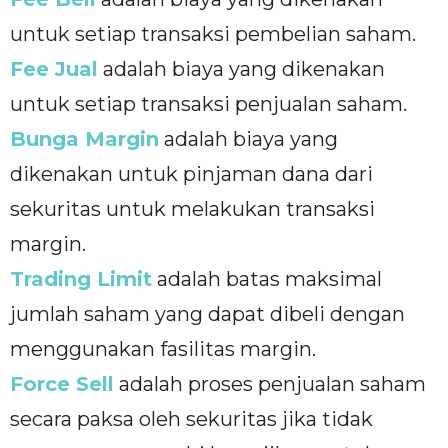
untuk setiap transaksi pembelian saham.
Fee Jual
adalah biaya yang dikenakan
untuk setiap transaksi penjualan saham.
Bunga Margin
adalah biaya yang
dikenakan untuk pinjaman dana dari
sekuritas untuk melakukan transaksi
margin.
Trading Limit
adalah batas maksimal
jumlah saham yang dapat dibeli dengan
menggunakan fasilitas margin.
Force Sell
adalah proses penjualan saham
secara paksa oleh sekuritas jika tidak