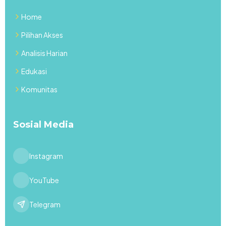
Home
Pilihan Akses
Analisis Harian
Edukasi
Komunitas
Sosial Media
Instagram
YouTube
Telegram