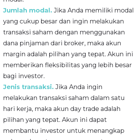
Jumlah modal.
Jika Anda memiliki modal
yang cukup besar dan ingin melakukan
transaksi saham dengan menggunakan
dana pinjaman dari broker, maka akun
margin adalah pilihan yang tepat. Akun ini
memberikan fleksibilitas yang lebih besar
bagi investor.
Jenis transaksi.
Jika Anda ingin
melakukan transaksi saham dalam satu
hari kerja, maka akun day trade adalah
pilihan yang tepat. Akun ini dapat
membantu investor untuk menangkap