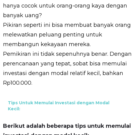
hanya cocok untuk orang-orang kaya dengan
banyak uang?
Pikiran seperti ini bisa membuat banyak orang
melewatkan peluang penting untuk
membangun kekayaan mereka.
Pemikiran ini tidak sepenuhnya benar. Dengan
perencanaan yang tepat, sobat bisa memulai
investasi dengan modal relatif kecil, bahkan
Rp100.000.
Tips Untuk Memulai Investasi dengan Modal 
Kecil:
Berikut adalah beberapa tips untuk memulai