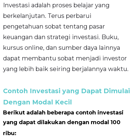
Investasi adalah proses belajar yang
berkelanjutan. Terus perbarui
pengetahuan sobat tentang pasar
keuangan dan strategi investasi. Buku,
kursus online, dan sumber daya lainnya
dapat membantu sobat menjadi investor
yang lebih baik seiring berjalannya waktu.
Contoh Investasi yang Dapat Dimulai
Dengan Modal Kecil
Berikut adalah beberapa contoh investasi
yang dapat dilakukan dengan modal 100
ribu: