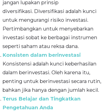
jangan lupakan prinsip
diversifikasi. Diversifikasi adalah kunci
untuk mengurangi risiko investasi.
Pertimbangkan untuk menyebarkan
investasi sobat ke berbagai instrumen
seperti saham atau reksa dana.
Konsisten dalam berinvestasi
Konsistensi adalah kunci keberhasilan
dalam berinvestasi. Oleh karena itu,
penting untuk berinvestasi secara rutin,
bahkan jika hanya dengan jumlah kecil.
Terus Belajar dan Tingkatkan
Pengetahuan Anda