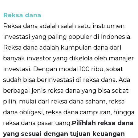
Reksa dana
Reksa dana adalah salah satu instrumen
investasi yang paling populer di Indonesia.
Reksa dana adalah kumpulan dana dari
banyak investor yang dikelola oleh manajer
investasi. Dengan modal 100 ribu, sobat
sudah bisa berinvestasi di reksa dana. Ada
berbagai jenis reksa dana yang bisa sobat
pilih, mulai dari reksa dana saham, reksa
dana obligasi, reksa dana campuran, hingga
reksa dana pasar uang.
Pilihlah reksa dana
yang sesuai dengan tujuan keuangan