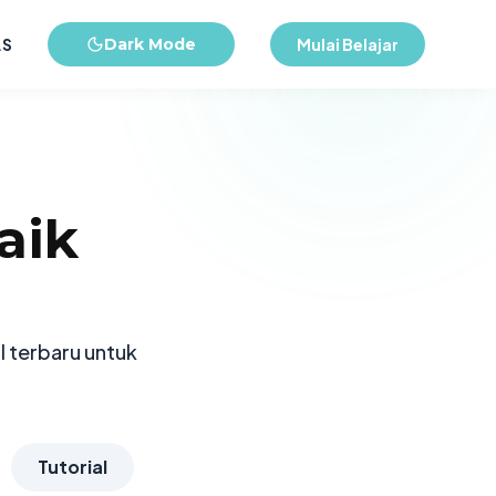
AS
Dark Mode
Mulai Belajar
aik
r
l terbaru untuk
Tutorial