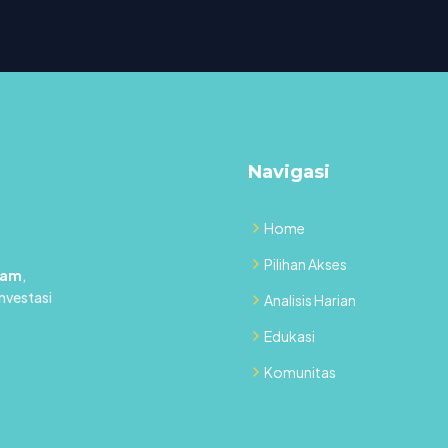
Navigasi
Home
Pilihan Akses
ham
,
investasi
Analisis Harian
Edukasi
Komunitas