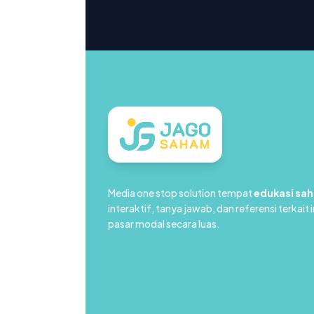
Media one stop solution tempat
edukasi sa
interaktif, tanya jawab, dan referensi terkait 
pasar modal secara luas.